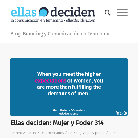
Blog: Branding y Comunicación en Femenino
Ellas deciden: Mujer y Poder 314
/
/
/
febrero 27, 2013
0 Comentarios
en
Blog
,
Mujer y poder
por