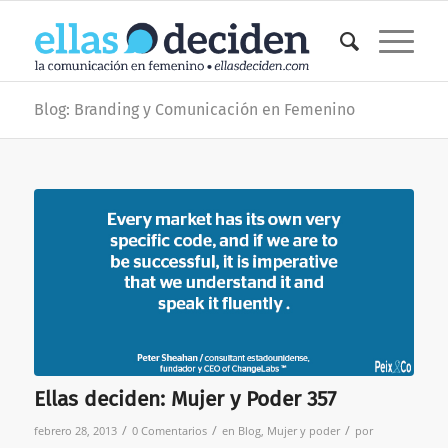
Blog: Branding y Comunicación en Femenino
Ellas deciden: Mujer y Poder 357
/
/
/
febrero 28, 2013
0 Comentarios
en
Blog
,
Mujer y poder
por