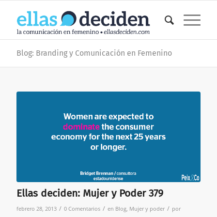
Blog: Branding y Comunicación en Femenino
Ellas deciden: Mujer y Poder 379
/
/
/
febrero 28, 2013
0 Comentarios
en
Blog
,
Mujer y poder
por