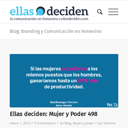
Blog: Branding y Comunicación en Femenino
Ellas deciden: Mujer y Poder 498
/
/
/
marzo 1, 2013
0 Comentarios
en
Blog
,
Mujer y poder
por
Gemma