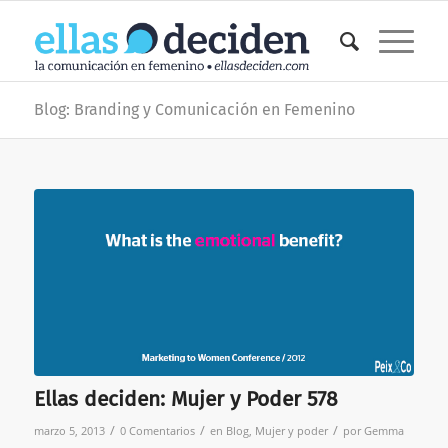
Blog: Branding y Comunicación en Femenino
Ellas deciden: Mujer y Poder 578
/
/
/
marzo 5, 2013
0 Comentarios
en
Blog
,
Mujer y poder
por
Gemma