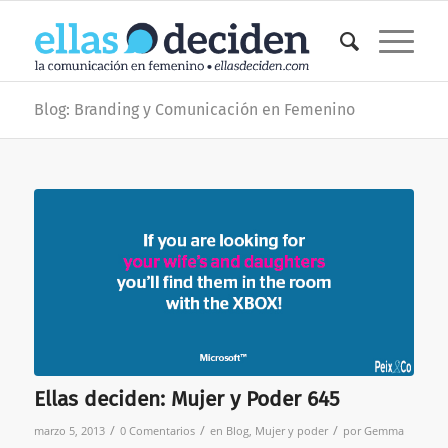
Blog: Branding y Comunicación en Femenino
Ellas deciden: Mujer y Poder 645
/
/
/
marzo 5, 2013
0 Comentarios
en
Blog
,
Mujer y poder
por
Gemma