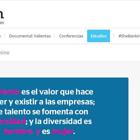
s
Documental: Valientes
Conferencias
Estudios
#SheBanki
nino