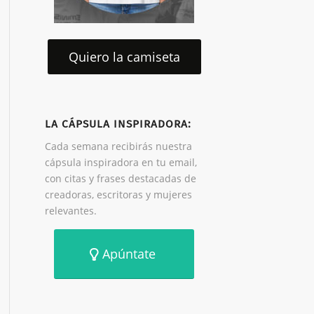
Quiero la camiseta
LA CÁPSULA INSPIRADORA:
Cada semana recibirás nuestra
cápsula inspiradora en tu email,
con citas y frases destacadas de
creadoras, escritoras y mujeres
relevantes.
Apúntate