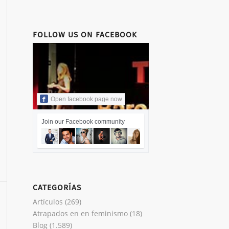
FOLLOW US ON FACEBOOK
Open facebook page now
Join our Facebook community
CATEGORÍAS
Artículos
(269)
Atrapados en en feminismo
(18)
Blog
(1.589)