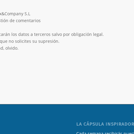
eix&Company S.L
estión de comentarios
rán los datos a terceros salvo por obligación legal.
que no solicites su supresión.
d, olvido.
LA CÁPSULA INSPIRADOR
Cada semana recibirás nuest