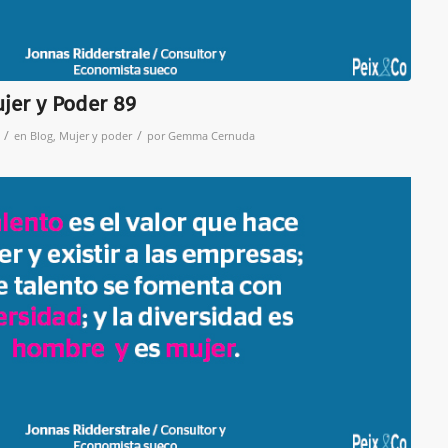
ujer y Poder 89
/
/
en
Blog
,
Mujer y poder
por
Gemma Cernuda