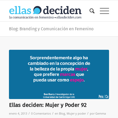
Blog: Branding y Comunicación en Femenino
Ellas deciden: Mujer y Poder 92
/
/
/
enero 4, 2013
0 Comentarios
en
Blog
,
Mujer y poder
por
Gemma