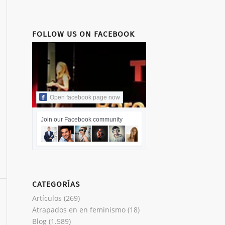
FOLLOW US ON FACEBOOK
Open facebook page now
Join our Facebook community
CATEGORÍAS
Artículos
(269)
Atrapados en en feminismo
(18)
Blog
(1.589)