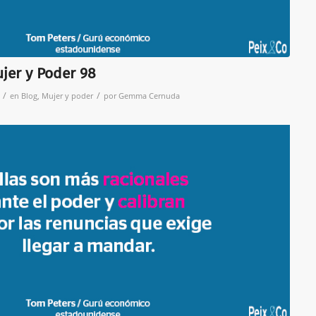
ujer y Poder 98
/
/
en
Blog
,
Mujer y poder
por
Gemma Cernuda