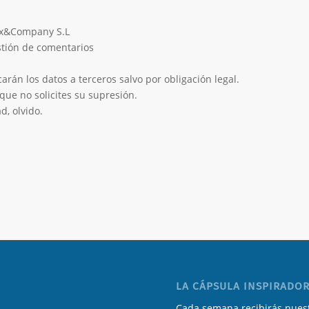
eix&Company S.L
estión de comentarios
rán los datos a terceros salvo por obligación legal.
que no solicites su supresión.
d, olvido.
LA CÁPSULA INSPIRADOR
Cada semana recibirás nuest