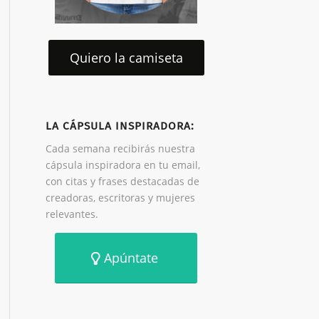
Quiero la camiseta
LA CÁPSULA INSPIRADORA:
Cada semana recibirás nuestra
cápsula inspiradora en tu email,
con citas y frases destacadas de
creadoras, escritoras y mujeres
relevantes.
Apúntate