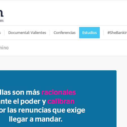
s
Documental: Valientes
Conferencias
Estudios
#SheBanki
nino