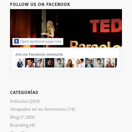
FOLLOW US ON FACEBOOK
Open facebook page now
Join our Facebook community
CATEGORÍAS
Artículos
(269)
Atrapados en en feminismo
(18)
Blog
(1.589)
Branding
(4)