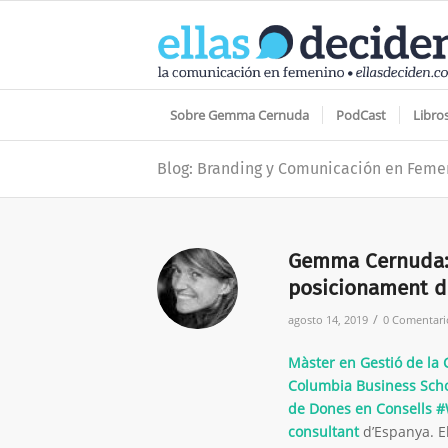
Sobre Gemma Cernuda
PodCast
Libro
Blog: Branding y Comunicación en Feme
Gemma Cernuda: “
posicionament de
/
agosto 14, 2019
0 Comentari
Màster en Gestió de la
Columbia Business Sch
de Dones en Consells 
consultant
d’Espanya. E