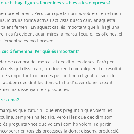
 que hi hagi figures femenines visibles a les empreses?
sempre el talent. Però com que la norma, sobretot en el món
a, jo d’una forma activa i activista busco canviar aquesta
l talent femení. En aquest cas, és important que hi hagi una
. I es fa evident quan mires la marca, l’equip, les oficines, el
rt femenina és molt present.
icació femenina. Per què és important?
der de compra del mercat el decidim les dones. Però per
són els qui dissenyen, produeixen i comuniquen, i el resultat
. És important, no només per un tema d’igualtat, sinó de
 si acabem decidint les dones, hi ha d’haver dones creant,
emenina dissenyant els productes.
l sistema?
marques que s’aturin i que ens preguntin què volem les
ulina, sempre s’ha fet així. Però si les que decidim som
 és preguntar-nos què volem i com ho volem. I a partir
incorporar en tots els processos la dona: disseny, producció,