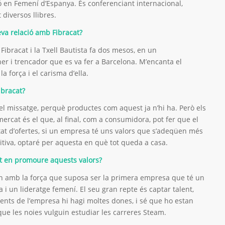
 en Femení d’Espanya. És conferenciant internacional,
 diversos llibres.
eva relació amb Fibracat?
Fibracat i la Txell Bautista fa dos mesos, en un
r i trencador que es va fer a Barcelona. M’encanta el
a força i el carisma d’ella.
ibracat?
del missatge, perquè productes com aquest ja n’hi ha. Però els
mercat és el que, al final, com a consumidora, pot fer que el
ltat d’ofertes, si un empresa té uns valors que s’adeqüen més
titiva, optaré per aquesta en què tot queda a casa.
at en promoure aquests valors?
 amb la força que suposa ser la primera empresa que té un
i un lideratge femení. El seu gran repte és captar talent,
ents de l’empresa hi hagi moltes dones, i sé que ho estan
que les noies vulguin estudiar les carreres Steam.