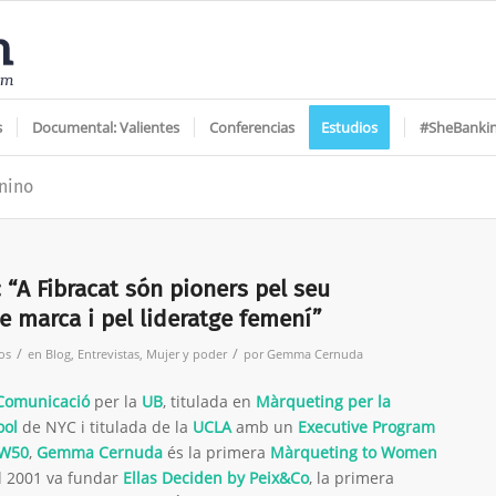
s
Documental: Valientes
Conferencias
Estudios
#SheBanki
nino
A Fibracat són pioners pel seu
 marca i pel lideratge femení”
/
/
os
en
Blog
,
Entrevistas
,
Mujer y poder
por
Gemma Cernuda
 Comunicació
per la
UB
, titulada en
Màrqueting per la
ool
de NYC i titulada de la
UCLA
amb un
Executive Program
#W50
,
Gemma Cernuda
és la primera
Màrqueting to Women
l 2001 va fundar
Ellas Deciden by Peix&Co
, la primera