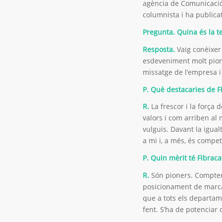
agència de Comunicació
columnista i ha publicat
Pregunta. Quina és la t
Resposta.
Vaig conèixer 
esdeveniment molt pione
missatge de l’empresa i l
P. Què destacaries de F
R.
La frescor i la força 
valors i com arriben al 
vulguis. Davant la igua
a mi i, a més, és compe
P. Quin mèrit té Fibrac
R.
Són pioners. Compten
posicionament de marca 
que a tots els departam
fent. S’ha de potenciar 