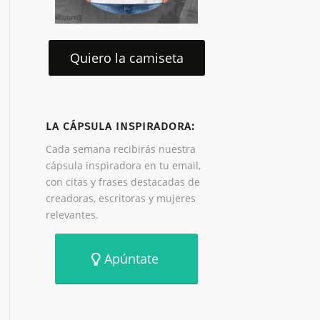
Quiero la camiseta
LA CÁPSULA INSPIRADORA:
Cada semana recibirás nuestra
cápsula inspiradora en tu email,
con citas y frases destacadas de
creadoras, escritoras y mujeres
relevantes.
Apúntate