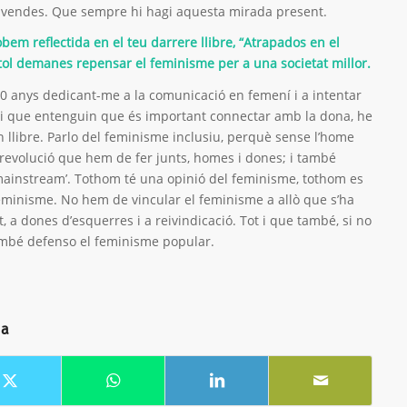
, vendes. Que sempre hi hagi aquesta mirada present.
bem reflectida en el teu darrere llibre, “Atrapados en el
tol demanes repensar el feminisme per a una societat millor.
 anys dedicant-me a la comunicació en femení i a intentar
 i que entenguin que és important connectar amb la dona, he
 llibre. Parlo del feminisme inclusiu, perquè sense l’home
revolució que hem de fer junts, homes i dones; i també
mainstream’. Tothom té una opinió del feminisme, tothom es
feminisme. No hem de vincular el feminisme a allò que s’ha
, a dones d’esquerres i a reivindicació. Tot i que també, si no
ambé defenso el feminisme popular.
da