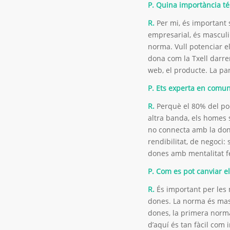
P. Quina importància té
R.
Per mi, és important 
empresarial, és masculin
norma. Vull potenciar e
dona com la Txell darrere
web, el producte. La pa
P. Ets experta en comun
R.
Perquè el 80% del po
altra banda, els homes 
no connecta amb la dona
rendibilitat, de negoci:
dones amb mentalitat f
P. Com es pot canviar e
R.
És important per les 
dones. La norma és masc
dones, la primera norma
d’aquí és tan fàcil com 