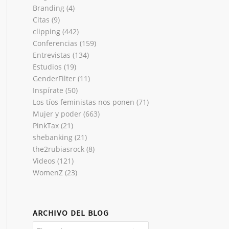
Branding
(4)
Citas
(9)
clipping
(442)
Conferencias
(159)
Entrevistas
(134)
Estudios
(19)
GenderFilter
(11)
Inspírate
(50)
Los tíos feministas nos ponen
(71)
Mujer y poder
(663)
PinkTax
(21)
shebanking
(21)
the2rubiasrock
(8)
Videos
(121)
WomenZ
(23)
ARCHIVO DEL BLOG