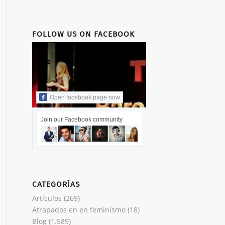
FOLLOW US ON FACEBOOK
Open facebook page now
Join our Facebook community
CATEGORÍAS
Artículos
(269)
Atrapados en en feminismo
(18)
Blog
(1.589)