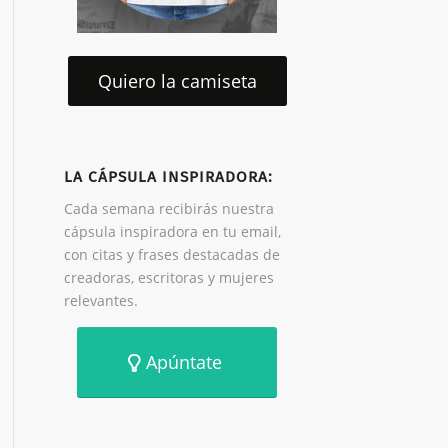
Quiero la camiseta
LA CÁPSULA INSPIRADORA:
Cada semana recibirás nuestra
cápsula inspiradora en tu email,
con citas y frases destacadas de
creadoras, escritoras y mujeres
relevantes.
Apúntate