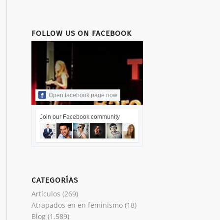
FOLLOW US ON FACEBOOK
Open facebook page now
Join our Facebook community
CATEGORÍAS
Artículos
(269)
Atrapados en en feminismo
(18)
Blog
(1.589)