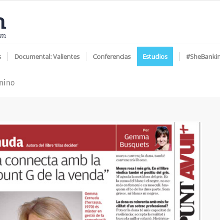
s
Documental: Valientes
Conferencias
Estudios
#SheBanki
nino