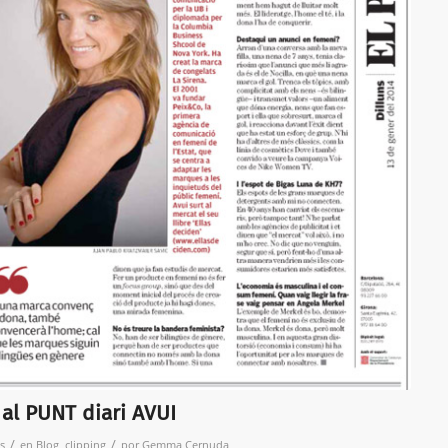
l PUNT diari AVUI
/
/
s
en
Blog
,
clipping
por
Gemma Cernuda