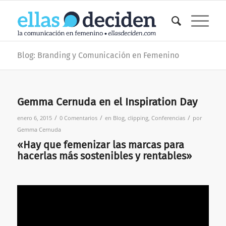
Blog: Branding y Comunicación en Femenino
Gemma Cernuda en el Inspiration Day
/
/
/
enero 6, 2015
0 Comentarios
en
Blog
,
clipping
,
Conferencias
por
Gemma Cernuda
«Hay que femenizar las marcas para
hacerlas más sostenibles y rentables»