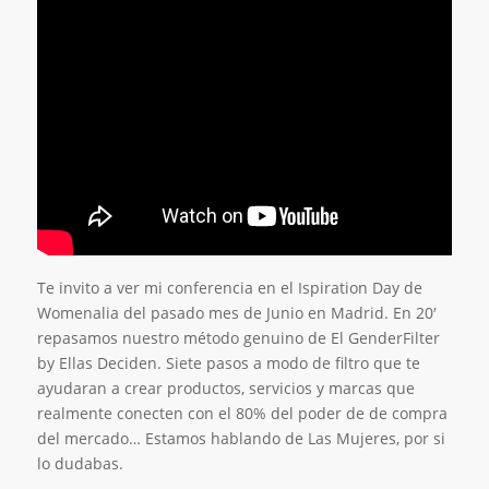
Te invito a ver mi conferencia en el Ispiration Day de
Womenalia del pasado mes de Junio en Madrid. En 20′
repasamos nuestro método genuino de El GenderFilter
by Ellas Deciden. Siete pasos a modo de filtro que te
ayudaran a crear productos, servicios y marcas que
realmente conecten con el 80% del poder de de compra
del mercado… Estamos hablando de Las Mujeres, por si
lo dudabas.