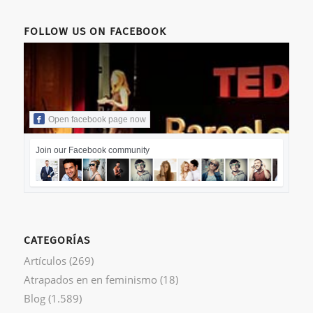
FOLLOW US ON FACEBOOK
Open facebook page now
Join our Facebook community
CATEGORÍAS
Artículos
(269)
Atrapados en en feminismo
(18)
Blog
(1.589)