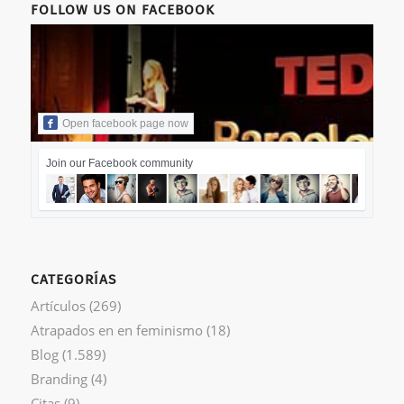
FOLLOW US ON FACEBOOK
Open facebook page now
Join our Facebook community
CATEGORÍAS
Artículos
(269)
Atrapados en en feminismo
(18)
Blog
(1.589)
Branding
(4)
Citas
(9)