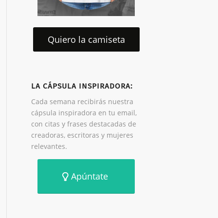
Quiero la camiseta
LA CÁPSULA INSPIRADORA:
Cada semana recibirás nuestra
cápsula inspiradora en tu email,
con citas y frases destacadas de
creadoras, escritoras y mujeres
relevantes.
Apúntate