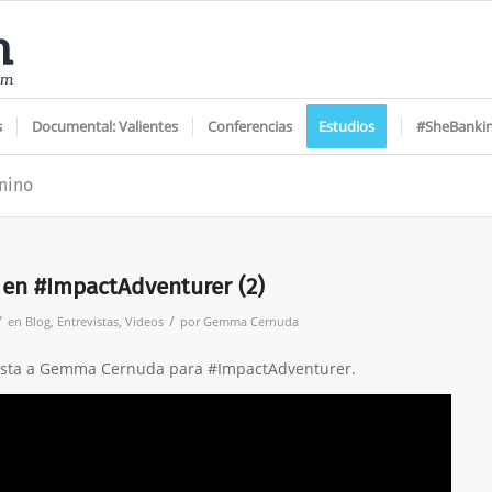
s
Documental: Valientes
Conferencias
Estudios
#SheBanki
nino
n #ImpactAdventurer (2)
/
/
en
Blog
,
Entrevistas
,
Videos
por
Gemma Cernuda
vista a Gemma Cernuda para #ImpactAdventurer.