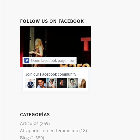
FOLLOW US ON FACEBOOK
Open facebook page now
Join our Facebook community
CATEGORÍAS
Artículos
(269)
Atrapados en en feminismo
(18)
Blog
(1.589)