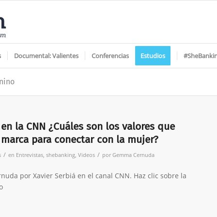
s
Documental: Valientes
Conferencias
Estudios
#SheBanki
nino
n la CNN ¿Cuáles son los valores que
marca para conectar con la mujer?
/
/
s
en
Entrevistas
,
shebanking
,
Videos
por
Gemma Cernuda
uda por Xavier Serbiá en el canal CNN. Haz clic sobre la
o