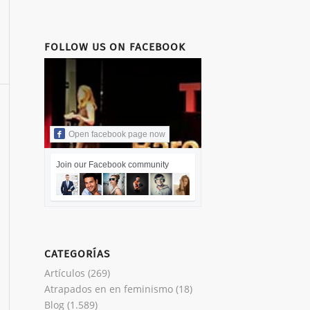
FOLLOW US ON FACEBOOK
Open facebook page now
Join our Facebook community
CATEGORÍAS
Artículos
(269)
Atrapados en en feminismo
(18)
Blog
(1.589)