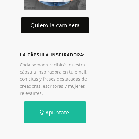
Quiero la camiseta
LA CÁPSULA INSPIRADORA:
Cada semana recibirás nuestra
cápsula inspiradora en tu email,
con citas y frases destacadas de
creadoras, escritoras y mujeres
relevantes.
Apúntate