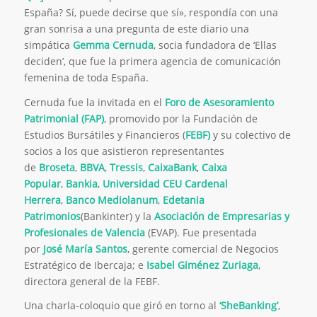
España? Sí, puede decirse que sí», respondía con una
gran sonrisa a una pregunta de este diario una
simpática
Gemma Cernuda
, socia fundadora de ‘Ellas
deciden’, que fue la primera agencia de comunicación
femenina de toda España.
Cernuda fue la invitada en el
Foro de Asesoramiento
Patrimonial (FAP)
, promovido por la Fundación de
Estudios Bursátiles y Financieros (
FEBF)
y su colectivo de
socios a los que asistieron representantes
de
Broseta
,
BBVA
,
Tressis
,
CaixaBank
,
Caixa
Popular
,
Bankia
,
Universidad CEU Cardenal
Herrera
,
Banco Mediolanum
,
Edetania
Patrimonios
(Bankinter) y la
Asociación de Empresarias y
Profesionales de Valencia
(EVAP). Fue presentada
por
José María Santo
s
, gerente comercial de Negocios
Estratégico de Ibercaja; e
Isabel Giménez Zuriaga
,
directora general de la FEBF.
Una charla-coloquio que giró en torno al
‘SheBanking’
,