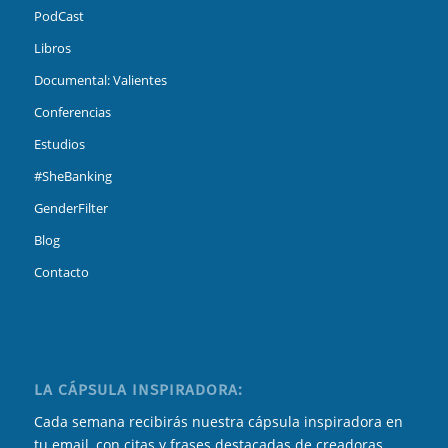
PodCast
Libros
Documental: Valientes
Conferencias
Estudios
#SheBanking
GenderFilter
Blog
Contacto
LA CÁPSULA INSPIRADORA:
Cada semana recibirás nuestra cápsula inspiradora en
tu email, con citas y frases destacadas de creadoras,