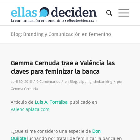
Blog: Branding y Comunicación en Femenino
Gemma Cernuda trae a València las
claves para feminizar la banca
/
/
/
abril 30, 2018
0 Comentarios
en
Blog
,
clipping
,
shebanking
por
Gemma Cernuda
Artículo de
Luís A. Torralba
, publicado en
Valenciaplaza.com
«¿Que si me considero una especie de
Don
Quijote
luchando por tratar de feminizar la banca en