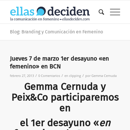
Blog: Branding y Comunicación en Femenino
Jueves 7 de marzo 1er desayuno «en
femenino» en BCN
/
/
/
febrero 27, 2013
0 Comentarios
en
clipping
por
Gemma Cernuda
Gemma Cernuda
y
Peix&Co
participaremos
en
el
1er desayuno
«
en