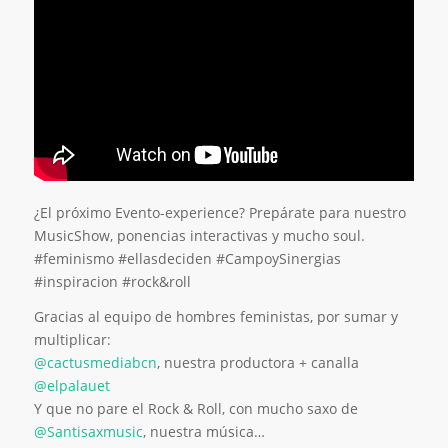
¿El próximo Evento-experience? Prepárate para nuestro
MusicShow, ponencias interactivas y mucho soul.
#feminismo #ellasdeciden #CampoySinergias
#inspiracion #rock&roll
Gracias al equipo de hombres feministas, por sumar y
multiplicar:
@cactusmediabcn
, nuestra productora + canalla
@elpalauet
Y que no pare el Rock & Roll, con mucho saxo de
@Santisaxmusic
, nuestra música…