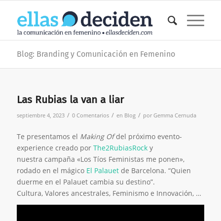
Blog: Branding y Comunicación en Femenino
Las Rubias la van a liar
/
/
/
septiembre 4, 2023
0 Comentarios
en
Blog
por
Gemma Cernuda
Te presentamos el
Making Of
del próximo evento-
experience creado por
The2RubiasRock
y
nuestra campaña «Los Tíos Feministas me ponen»,
rodado en el mágico
El Palauet
de Barcelona. “Quien
duerme en el Palauet cambia su destino”.
Cultura, Valores ancestrales, Feminismo e Innovación, …