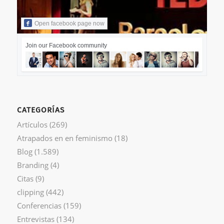
Open facebook page now
Join our Facebook community
CATEGORÍAS
Artículos
(269)
Atrapados en en feminismo
(18)
Blog
(1.589)
Branding
(4)
Citas
(9)
clipping
(442)
Conferencias
(159)
Entrevistas
(134)