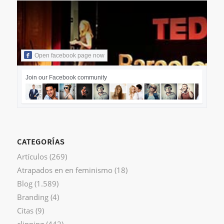
Open facebook page now
Join our Facebook community
CATEGORÍAS
Artículos
(269)
Atrapados en en feminismo
(18)
Blog
(1.589)
Branding
(4)
Citas
(9)