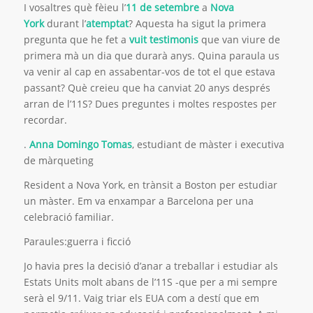
I vosaltres què fèieu l’
11 de setembre
a
Nova
York
durant l’
atemptat
? Aquesta ha sigut la primera
pregunta que he fet a
vuit testimonis
que van viure de
primera mà un dia que durarà anys. Quina paraula us
va venir al cap en assabentar-vos de tot el que estava
passant? Què creieu que ha canviat 20 anys després
arran de l’11S? Dues preguntes i moltes respostes per
recordar.
.
Anna Domingo Tomas
, estudiant de màster i executiva
de màrqueting
Resident a Nova York, en trànsit a Boston per estudiar
un màster. Em va enxampar a Barcelona per una
celebració familiar.
Paraules:guerra i ficció
Jo havia pres la decisió d’anar a treballar i estudiar als
Estats Units molt abans de l’11S -que per a mi sempre
serà el 9/11. Vaig triar els EUA com a destí que em