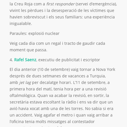
la Creu Roja com a
first responder
(servei d’emergència),
vivint les pèrdues i la desesperació de les víctimes que
havien sobreviscut i els seus familiars: una experiència
inigualable.
Paraules: explosió nuclear
Veig cada dia com un regal i tracto de gaudir cada
moment que passa.
4.
Rafel Saenz
, executiu de publicitat i escriptor
El dia anterior (10 de setembre) vaig tornar a Nova York
després de dues setmanes de vacances a Turquia,
amb
jet lag
per decalatge horari. L’11 de setembre, a
primera hora del matí, tenia hora per a una revisió
oftalmològica. Quan va acabar la revisió, en sortir, la
secretària estava escoltant la ràdio i ens va dir que un
avió havia xocat amb una de les torres. No sabia si era
un accident. Vaig agafar el metro i quan vaig arribar a
l’oficina tenia molts missatges al contestador