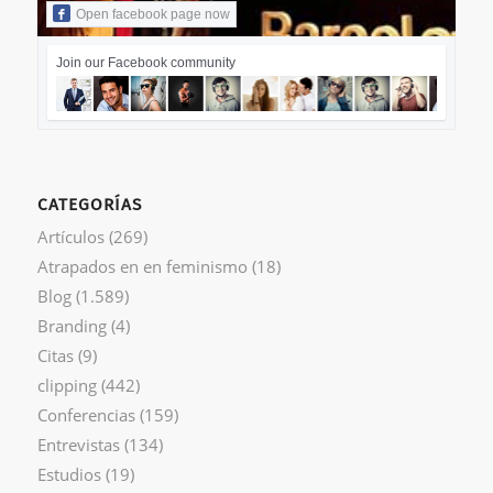
Open facebook page now
Join our Facebook community
CATEGORÍAS
Artículos
(269)
Atrapados en en feminismo
(18)
Blog
(1.589)
Branding
(4)
Citas
(9)
clipping
(442)
Conferencias
(159)
Entrevistas
(134)
Estudios
(19)