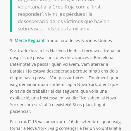
voluntariat a la Creu Roja com a ‘first
responder’, vivint les pèrdues i la
desesperació de les víctimes que havien
sobreviscut i els seus familiars»
3.
Mercè Reguant
, traductora de les Nacions Unides
Soc traductora a les Nacions Unides i tornava a treballar
després de passar uns dies de vacances a Barcelona.
L’atemptat va passar quan volàvem. Vam aterrar a
Barajas i jo estava desesperada perquè ningú ens deia
el que havia passat. Van passar hores… Finalment quan
vaig demanar quan sortíem cap a Nova York, dient que
jo havia de treballar el dia següent, que volia una
explicació, una hostessa em va dir: “No sabem si Nova
York encara serà allà o existeix! Si us plau, tingui
paciència”.
Per a mi, l’11S va començar el 16 de setembre, quan vaig
tornar a Nova York i vaig començar a fer un voluntariat a