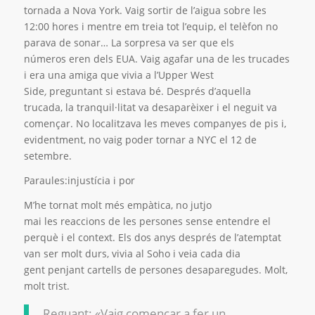
tornada a Nova York. Vaig sortir de l’aigua sobre les
12:00 hores i mentre em treia tot l’equip, el telèfon no
parava de sonar… La sorpresa va ser que els
números eren dels EUA. Vaig agafar una de les trucades
i era una amiga que vivia a l’Upper West
Side
,
preguntant si estava bé. Després d’aquella
trucada, la tranquil·litat va desaparèixer i el neguit va
començar. No localitzava les meves companyes de pis i,
evidentment, no vaig poder tornar a NYC el 12 de
setembre.
Paraules:injustícia i por
M’he tornat molt més empàtica, no jutjo
mai les reaccions de les persones sense entendre el
perquè i el context. Els dos anys després de l’atemptat
van ser molt durs, vivia al Soho i veia cada dia
gent penjant cartells de persones desaparegudes. Molt,
molt trist.
Reguant: «Vaig començar a fer un