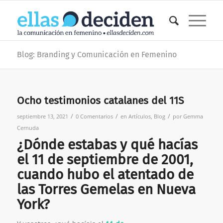
Blog: Branding y Comunicación en Femenino
Ocho testimonios catalanes del 11S
/
/
/
septiembre 13, 2021
0 Comentarios
en
Artículos
,
Blog
por
Gemma
Cernuda
¿Dónde estabas y qué hacías
el 11 de septiembre de 2001,
cuando hubo el atentado de
las Torres Gemelas en Nueva
York?