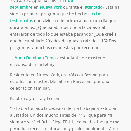
Y vosotros, ¿qué hacíais el
11 de
septiembre
en
Nueva
York
durante el
atentado
? Esta ha
sido la primera pregunta que he hecho a
ocho
testimonios
que vivieron de primera mano un día que
durará años. ¿Qué palabra os vino a la cabeza al
enteraros de todo lo que estaba pasando? ¿Qué creéis
que ha cambiado 20 años después a raíz del 11S? Dos
preguntas y muchas respuestas por recordar.
1.
Anna Domingo Tomas
, estudiante de máster y
ejecutiva de marketing
Residente en Nueva York, en tráfico a Boston para
estudiar un máster. Me pilló en Barcelona por una
celebración familiar.
Palabras:
guerra y ficción
Yo había tomado la decisión de ir a trabajar y estudiar
a Estados Unidos mucho antes del 11S -que para mí
siempre será el 9/11. Elegí EE.UU. como destino que me
permitía crecer en educación y profesionalmente. A mí,