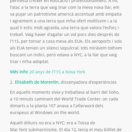
permetia créixer en educació i professionalment. A mi,
l’atac a la terra que vaig triar com la meva nova llar, em
va pujar un patriotisme americà accentuat amb empatia
i agraïment a una terra que m’ha ofert moltíssim i a la
qual li estic molt agraïda, una terra que valora l’esforç i
treball. Vaig haver d’agafar un vol pocs dies després de
l’11S, per tornar a casa meva als EUA. Els aeroports i vols
als EUA tenien un silenci sepulcral; tots miràvem tothom
buscant un indici, però volava a NYC, a la llar que vaig
triar i m’ha adoptat.
Més info:
20 anys de l’11S a Nova York
2.
Elisabeth de Morentin
, dissenyadora d’experiències
En aquells moments vivia y treballava al barri del Soho,
a 10 minuts caminant del World Trade Center, on cada
dimarts a la planta 107 anava a l’
afterwork
dels
europeus al Windows on the world.
Aquell dilluns no era a NYC; era a Tossa de
Mar fent submarinisme. El dia 12, tenia el meu bitllet de