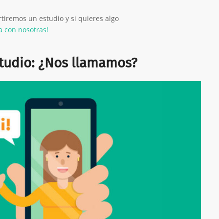
iremos un estudio y si quieres algo
a con nosotras!
tudio: ¿Nos llamamos?