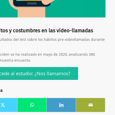
tos y costumbres en las video-llamadas
ltados del test sobre los hábitos pre-videollamadas durante
eciden se ha realizado en mayo de 2020, analizando 380
nuestra encuesta.
cede al estudio: ¿Nos llamamos?
da