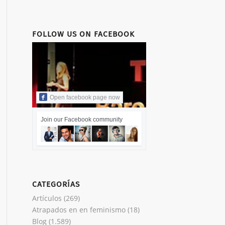
FOLLOW US ON FACEBOOK
Open facebook page now
Join our Facebook community
CATEGORÍAS
Artículos
(269)
Atrapados en en feminismo
(18)
Blog
(1.589)