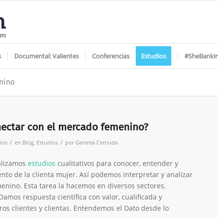
s
Documental: Valientes
Conferencias
Estudios
#SheBanki
nino
ectar con el mercado femenino?
/
/
ios
en
Blog
,
Estudios
por
Gemma Cernuda
alizamos
estudios
cualitativos para conocer, entender y
nto de la clienta mujer. Así podemos interpretar y analizar
enino. Esta tarea la hacemos en diversos sectores,
amos respuesta científica con valor, cualificada y
ros clientes y clientas. Entendemos el Dato desde lo