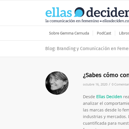
Sobre Gemma Cernuda
PodCast
Libro
Blog: Branding y Comunicación en Feme
¿Sabes cómo con
/
octubre 16, 2020
0 Comentar
Desde
Ellas Deciden
re
analizar el comportamie
las marcas desde lo fem
industrias y mercados. D
cuantificada para nuest