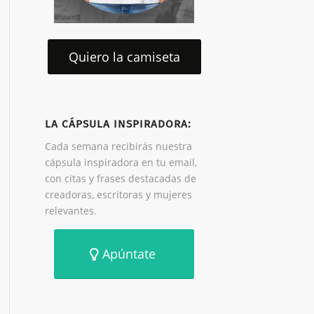
Quiero la camiseta
LA CÁPSULA INSPIRADORA:
Cada semana recibirás nuestra
cápsula inspiradora en tu email,
con citas y frases destacadas de
creadoras, escritoras y mujeres
relevantes.
Apúntate