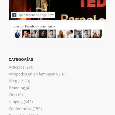
Open facebook page now
Join our Facebook community
CATEGORÍAS
Artículos
(269)
Atrapados en en feminismo
(18)
Blog
(1.589)
Branding
(4)
Citas
(9)
clipping
(442)
Conferencias
(159)