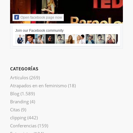
Open facebook page now
Join our Facebook community
CATEGORÍAS
Artículos
(269)
Atrapados en en feminismo
(18)
Blog
(1.589)
Branding
(4)
Citas
(9)
clipping
(442)
Conferencias
(159)