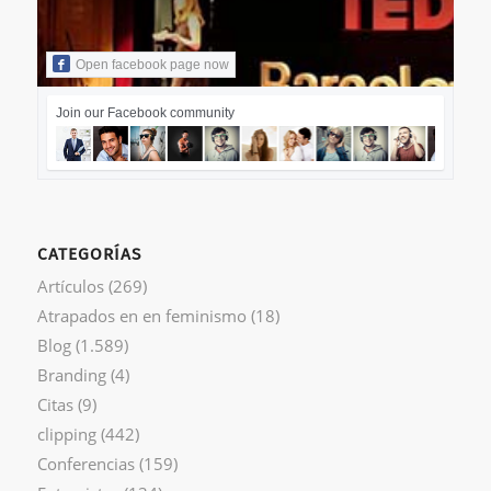
Open facebook page now
Join our Facebook community
CATEGORÍAS
Artículos
(269)
Atrapados en en feminismo
(18)
Blog
(1.589)
Branding
(4)
Citas
(9)
clipping
(442)
Conferencias
(159)