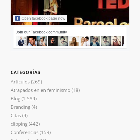
Open facebook page now
Join our Facebook community
CATEGORÍAS
Artículos
(269)
Atrapados en en feminismo
(18)
Blog
(1.589)
Branding
(4)
Citas
(9)
clipping
(442)
Conferencias
(159)