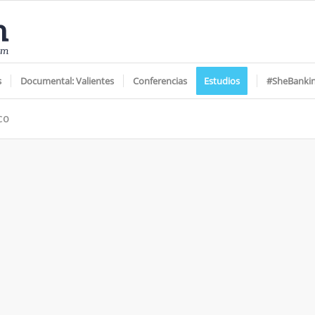
s
Documental: Valientes
Conferencias
Estudios
#SheBanki
co