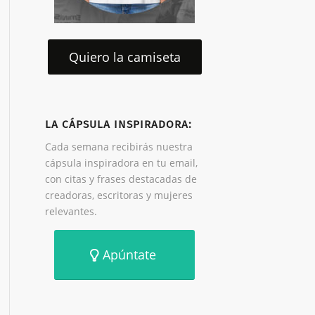
Quiero la camiseta
LA CÁPSULA INSPIRADORA:
Cada semana recibirás nuestra
cápsula inspiradora en tu email,
con citas y frases destacadas de
creadoras, escritoras y mujeres
relevantes.
Apúntate