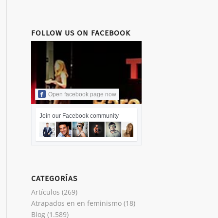
FOLLOW US ON FACEBOOK
Open facebook page now
Join our Facebook community
CATEGORÍAS
Artículos
(269)
Atrapados en en feminismo
(18)
Blog
(1.589)