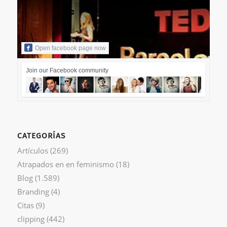
Open facebook page now
Join our Facebook community
CATEGORÍAS
Artículos
(269)
Atrapados en en feminismo
(18)
Blog
(1.589)
Branding
(4)
Citas
(9)
clipping
(442)