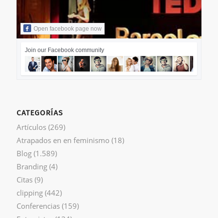
Open facebook page now
Join our Facebook community
CATEGORÍAS
Artículos
(269)
Atrapados en en feminismo
(18)
Blog
(1.589)
Branding
(4)
Citas
(9)
clipping
(442)
Conferencias
(159)