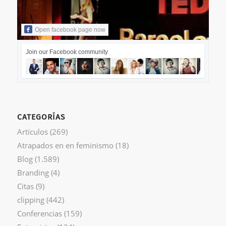
Open facebook page now
Join our Facebook community
CATEGORÍAS
Artículos
(269)
Atrapados en en feminismo
(18)
Blog
(1.589)
Branding
(4)
Citas
(9)
clipping
(442)
Conferencias
(159)