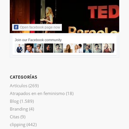
Open facebook page now
Join our Facebook community
CATEGORÍAS
Artículos
(269)
Atrapados en en feminismo
(18)
Blog
(1.589)
Branding
(4)
Citas
(9)
clipping
(442)