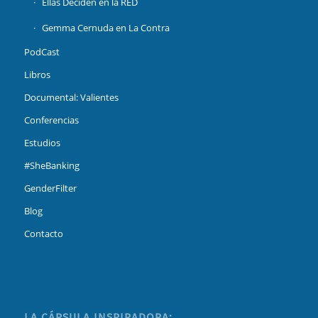
Ellas Deciden en la RED
Gemma Cernuda en La Contra
PodCast
Libros
Documental: Valientes
Conferencias
Estudios
#SheBanking
GenderFilter
Blog
Contacto
LA CÁPSULA INSPIRADORA: