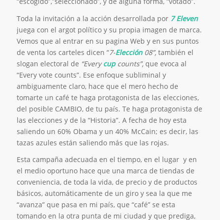
“escogido”,”seleccionado”, y de alguna forma, “votado”.
Toda la invitación a la acción desarrollada por
7 Eleven
juega con el argot político y su propia imagen de marca.
Vemos que al entrar en su pagina Web y en sus puntos
de venta los carteles dicen “
7-
Elección
08”,
también el
slogan electoral de
“Every
cup
counts”,
que evoca al
“Every vote counts”. Ese enfoque subliminal y
ambiguamente claro, hace que el mero hecho de
tomarte un café te haga protagonista de las elecciones,
del posible CAMBIO, de tu país. Te haga protagonista de
las elecciones y de la “Historia”. A fecha de hoy esta
saliendo un 60% Obama y un 40% McCain; es decir, las
tazas azules están saliendo más que las rojas.
Esta campaña adecuada en el tiempo, en el lugar y en
el medio oportuno hace que una marca de tiendas de
conveniencia, de toda la vida, de precio y de productos
básicos, automáticamente de un giro y sea la que me
“avanza” que pasa en mi país, que “café” se esta
tomando en la otra punta de mi ciudad y que prediga,