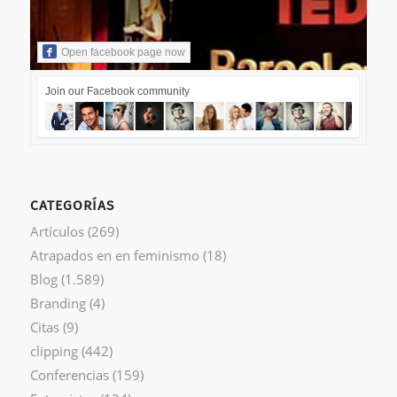
Open facebook page now
Join our Facebook community
CATEGORÍAS
Artículos
(269)
Atrapados en en feminismo
(18)
Blog
(1.589)
Branding
(4)
Citas
(9)
clipping
(442)
Conferencias
(159)