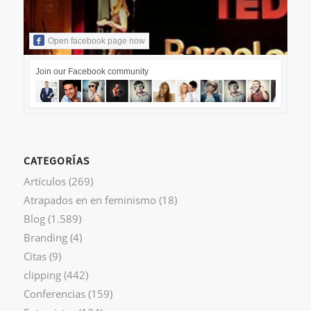
Open facebook page now
Join our Facebook community
CATEGORÍAS
Artículos
(269)
Atrapados en en feminismo
(18)
Blog
(1.589)
Branding
(4)
Citas
(9)
clipping
(442)
Conferencias
(159)