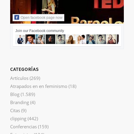
Open facebook page now
Join our Facebook community
CATEGORÍAS
Artículos
(269)
Atrapados en en feminismo
(18)
Blog
(1.589)
Branding
(4)
Citas
(9)
clipping
(442)
Conferencias
(159)