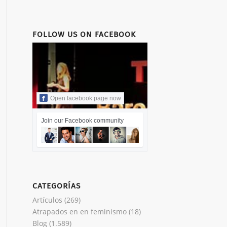
FOLLOW US ON FACEBOOK
Open facebook page now
Join our Facebook community
CATEGORÍAS
Artículos
(269)
Atrapados en en feminismo
(18)
Blog
(1.589)