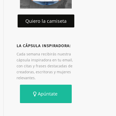
Quiero la camiseta
LA CÁPSULA INSPIRADORA:
Cada semana recibirás nuestra
cápsula inspiradora en tu email,
con citas y frases destacadas de
creadoras, escritoras y mujeres
relevantes.
Apúntate