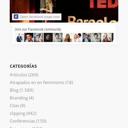
Open facebook page now
Join our Facebook community
CATEGORÍAS
Artículos
(269)
Atrapados en en feminismo
(18)
Blog
(1.589)
Branding
(4)
Citas
(9)
clipping
(442)
Conferencias
(159)