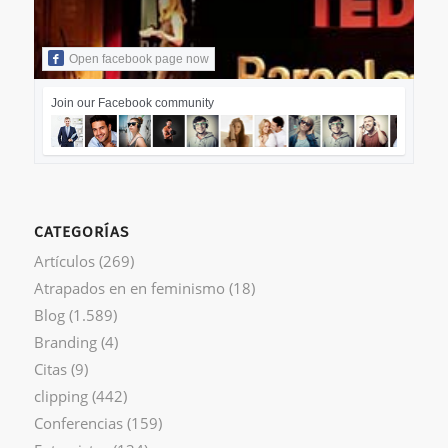
Open facebook page now
Join our Facebook community
CATEGORÍAS
Artículos
(269)
Atrapados en en feminismo
(18)
Blog
(1.589)
Branding
(4)
Citas
(9)
clipping
(442)
Conferencias
(159)