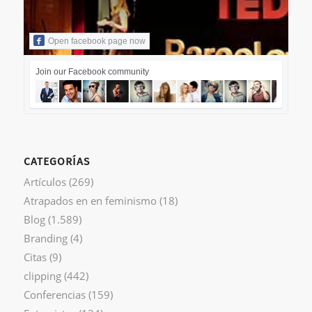
Open facebook page now
Join our Facebook community
CATEGORÍAS
Artículos
(269)
Atrapados en en feminismo
(18)
Blog
(1.589)
Branding
(4)
Citas
(9)
clipping
(442)
Conferencias
(159)