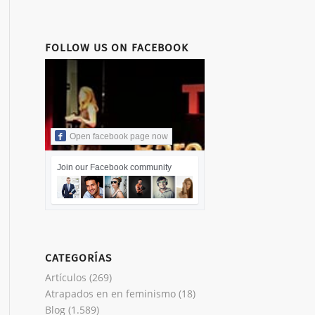
FOLLOW US ON FACEBOOK
Open facebook page now
Join our Facebook community
CATEGORÍAS
Artículos
(269)
Atrapados en en feminismo
(18)
Blog
(1.589)