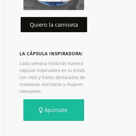
Quiero la camiseta
LA CÁPSULA INSPIRADORA:
Cada semana recibirás nuestra
cápsula inspiradora en tu email,
con citas y frases destacadas de
creadoras, escritoras y mujeres
relevantes.
Apúntate