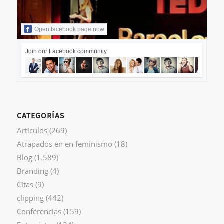
Open facebook page now
Join our Facebook community
CATEGORÍAS
Artículos
(269)
Atrapados en en feminismo
(18)
Blog
(1.589)
Branding
(4)
Citas
(9)
clipping
(442)
Conferencias
(159)