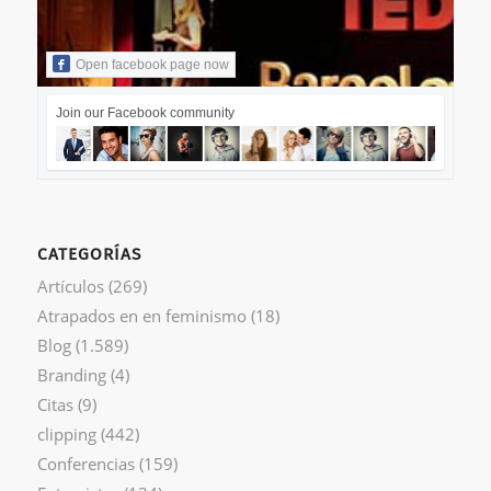
Open facebook page now
Join our Facebook community
CATEGORÍAS
Artículos
(269)
Atrapados en en feminismo
(18)
Blog
(1.589)
Branding
(4)
Citas
(9)
clipping
(442)
Conferencias
(159)