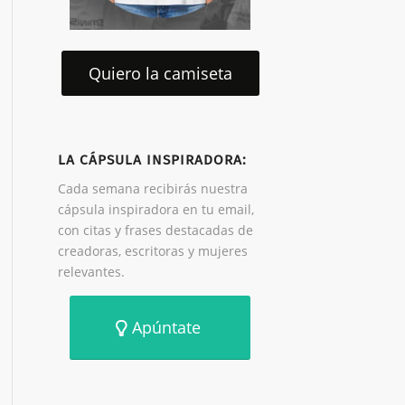
Quiero la camiseta
LA CÁPSULA INSPIRADORA:
Cada semana recibirás nuestra
cápsula inspiradora en tu email,
con citas y frases destacadas de
creadoras, escritoras y mujeres
relevantes.
Apúntate