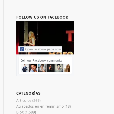
FOLLOW US ON FACEBOOK
Open facebook page now
Join our Facebook community
CATEGORÍAS
Artículos
(269)
Atrapados en en feminismo
(18)
Blog
(1.589)