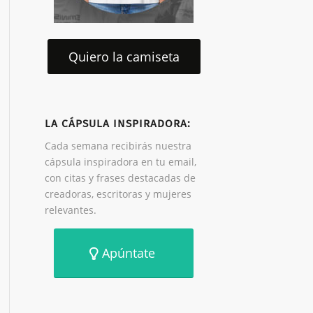
Quiero la camiseta
LA CÁPSULA INSPIRADORA:
Cada semana recibirás nuestra
cápsula inspiradora en tu email,
con citas y frases destacadas de
creadoras, escritoras y mujeres
relevantes.
Apúntate