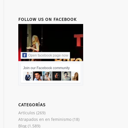
FOLLOW US ON FACEBOOK
Open facebook page now
Join our Facebook community
CATEGORÍAS
Artículos
(269)
Atrapados en en feminismo
(18)
Blog
(1.589)