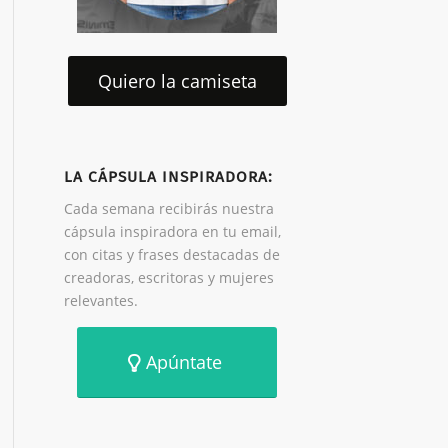
Quiero la camiseta
LA CÁPSULA INSPIRADORA:
Cada semana recibirás nuestra
cápsula inspiradora en tu email,
con citas y frases destacadas de
creadoras, escritoras y mujeres
relevantes.
Apúntate