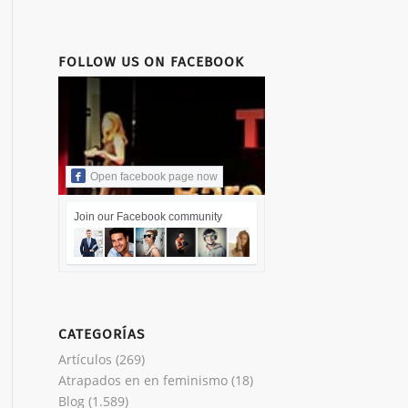
FOLLOW US ON FACEBOOK
Open facebook page now
Join our Facebook community
CATEGORÍAS
Artículos
(269)
Atrapados en en feminismo
(18)
Blog
(1.589)