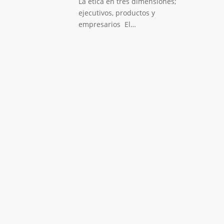
La ética en tres dimensiones;
ejecutivos, productos y
empresarios El…