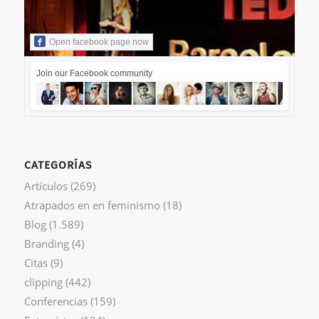
Open facebook page now
Join our Facebook community
CATEGORÍAS
Artículos
(269)
Atrapados en en feminismo
(18)
Blog
(1.589)
Branding
(4)
Citas
(9)
clipping
(442)
Conferencias
(159)