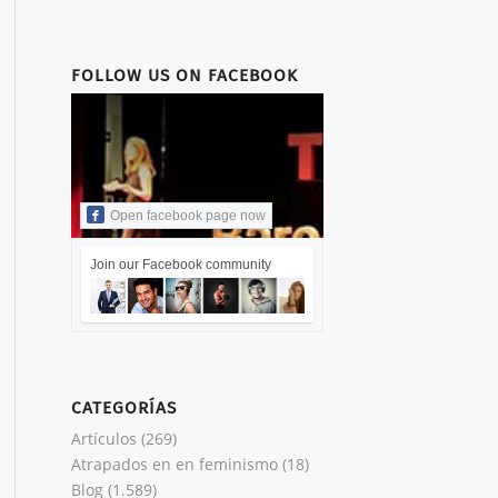
FOLLOW US ON FACEBOOK
Open facebook page now
Join our Facebook community
CATEGORÍAS
Artículos
(269)
Atrapados en en feminismo
(18)
Blog
(1.589)