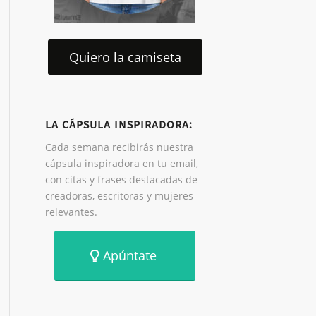
Quiero la camiseta
LA CÁPSULA INSPIRADORA:
Cada semana recibirás nuestra
cápsula inspiradora en tu email,
con citas y frases destacadas de
creadoras, escritoras y mujeres
relevantes.
Apúntate