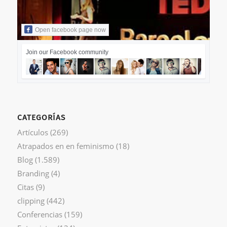
Open facebook page now
Join our Facebook community
CATEGORÍAS
Artículos
(269)
Atrapados en en feminismo
(18)
Blog
(1.589)
Branding
(4)
Citas
(9)
clipping
(442)
Conferencias
(159)