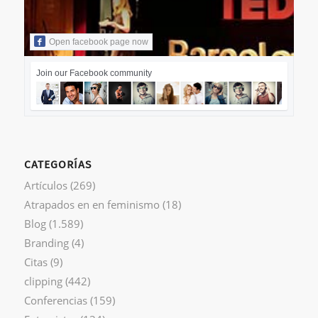
Open facebook page now
Join our Facebook community
CATEGORÍAS
Artículos
(269)
Atrapados en en feminismo
(18)
Blog
(1.589)
Branding
(4)
Citas
(9)
clipping
(442)
Conferencias
(159)