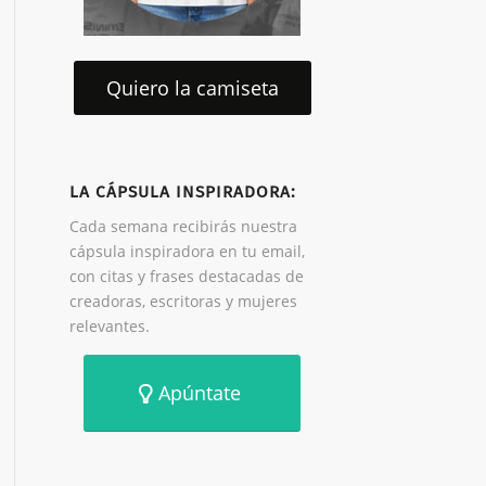
Quiero la camiseta
LA CÁPSULA INSPIRADORA:
Cada semana recibirás nuestra
cápsula inspiradora en tu email,
con citas y frases destacadas de
creadoras, escritoras y mujeres
relevantes.
Apúntate