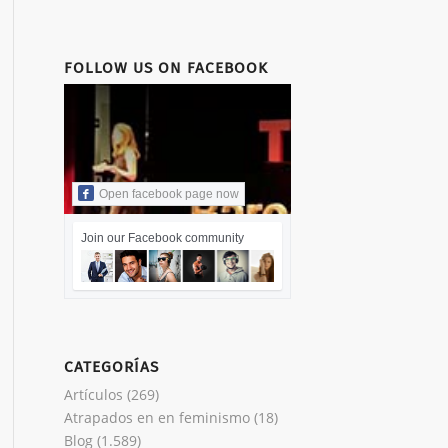
FOLLOW US ON FACEBOOK
Open facebook page now
Join our Facebook community
CATEGORÍAS
Artículos
(269)
Atrapados en en feminismo
(18)
Blog
(1.589)